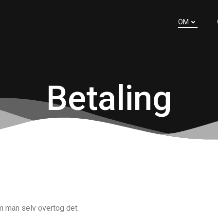
OM
Betaling
m man selv overtog det.