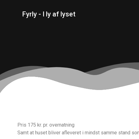
Spring
til
Fyrly - I ly af lyset
indhold
Pris 175 kr. pr. overnatning
Samt at huset bliver afleveret i mindst samme stand so