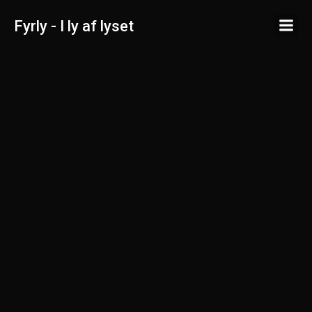
Spring
Fyrly - I ly af lyset
til
indhold